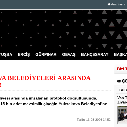
Ana Sayfa
TUŞBA
ERCİŞ
GÜRPINAR
GEVAŞ
BAHÇESARAY
BAŞK
Bizi 
A BELEDİYELERİ ARASINDA
ÇO
!
BUG
diyesi arasında imzalanan protokol doğrultusunda,
Van 
Ziyar
n 15 bin adet mevsimlik çiçeğin Yüksekova Belediyesi’ne
Tarih:
13-03-2026 14:52