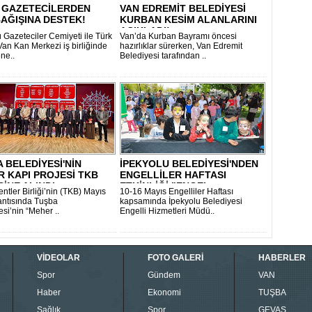
I GAZETECİLERDEN
VAN EDREMİT BELEDİYESİ
AĞIŞINA DESTEK!
KURBAN KESİM ALANLARINI
AÇIKLADI!..
 Gazeteciler Cemiyeti ile Türk
Van’da Kurban Bayramı öncesi
Van Kan Merkezi iş birliğinde
hazırlıklar sürerken, Van Edremit
ne..
Belediyesi tarafından ..
 BELEDİYESİ'NİN
İPEKYOLU BELEDİYESİ'NDEN
 KAPI PROJESİ TKB
ENGELLİLER HAFTASI
SİNE ALINDI..
ETKİNLİĞİ "ENGEL..
entler Birliği’nin (TKB) Mayıs
10-16 Mayıs Engelliler Haftası
lantısında Tuşba
kapsamında İpekyolu Belediyesi
si’nin “Meher ..
Engelli Hizmetleri Müdü..
VİDEOLAR
FOTO GALERİ
HABERLER
Spor
Gündem
VAN
Haber
Ekonomi
TUŞBA
Sağlık
Spor
GEVAŞ