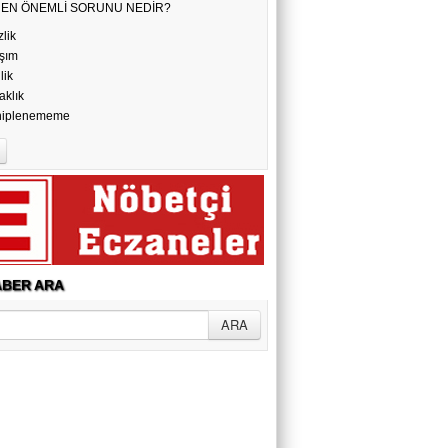
N EN ÖNEMLİ SORUNU NEDİR?
YAŞAMAK
zlik
şım
ilik
aklık
hiplenememe
BER ARA