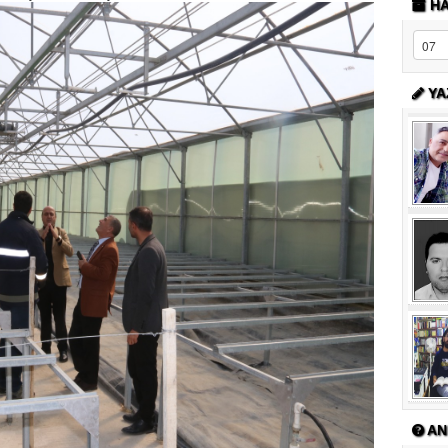
HA
YA
AN