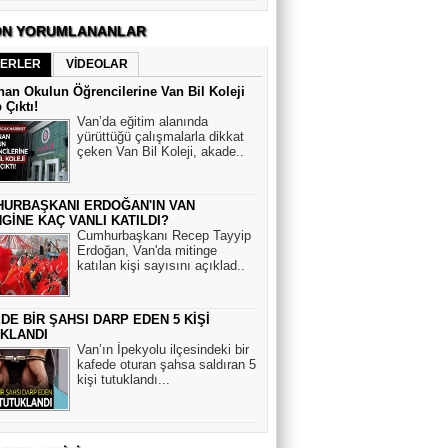
N YORUMLANANLAR
ERLER
VİDEOLAR
an Okulun Öğrencilerine Van Bil Koleji
 Çıktı!
Van’da eğitim alanında
yürüttüğü çalışmalarla dikkat
çeken Van Bil Koleji, akade..
URBAŞKANI ERDOĞAN'IN VAN
NGİNE KAÇ VANLI KATILDI?
Cumhurbaşkanı Recep Tayyip
Erdoğan, Van'da mitinge
katılan kişi sayısını açıklad..
DE BİR ŞAHSI DARP EDEN 5 KİŞİ
KLANDI
Van’ın İpekyolu ilçesindeki bir
kafede oturan şahsa saldıran 5
kişi tutuklandı...
Ediz Servan Erdinç - Şiir
VAN DESTANI