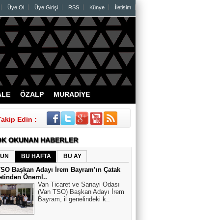
Üye Ol
Üye Girişi
RSS
Künye
İletisim
ALE
ÖZALP
MURADİYE
Takip Edin :
K OKUNAN HABERLER
ÜN
BU HAFTA
BU AY
TSO Başkan Adayı İrem Bayram’ın Çatak
etinden Öneml..
Van Ticaret ve Sanayi Odası
(Van TSO) Başkan Adayı İrem
Bayram, il genelindeki k..