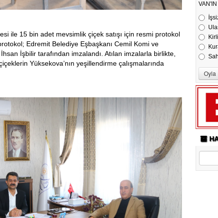
VAN'I
İşsi
Ula
 ile 15 bin adet mevsimlik çiçek satışı için resmi protokol
Kirl
protokol; Edremit Belediye Eşbaşkanı Cemil Komi ve
Kur
an İşbilir tarafından imzalandı. Atılan imzalarla birlikte,
Sa
n çiçeklerin Yüksekova’nın yeşillendirme çalışmalarında
HA