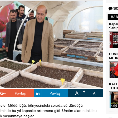
SO
HAB
Kapan
Sahip
CUMH
MİTİ
KAFE
TUTU
A
Paylaş
Paylaş
A
hçeler Müdürlüğü, bünyesindeki serada sürdürdüğü
iminde bu yıl kapasite artırımına gitti. Üretim alanındaki bu
ilik yaşanmaya başladı.