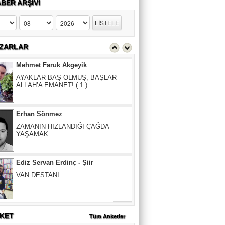
BER ARŞİVİ
Mehmet Faruk Akgeyik
AYAKLAR BAŞ OLMUŞ, BAŞLAR
ALLAH’A EMANET! ( 1 )
ZARLAR
Erhan Sönmez
ZAMANIN HIZLANDIĞI ÇAĞDA
YAŞAMAK
Ediz Servan Erdinç - Şiir
VAN DESTANI
Mehmet Faruk Akgeyik
AYAKLAR BAŞ OLMUŞ, BAŞLAR
ALLAH’A EMANET! ( 1 )
Erhan Sönmez
KET
Tüm Anketler
ZAMANIN HIZLANDIĞI ÇAĞDA