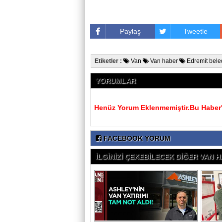
Paylaş
Tweetle
Etiketler :
Van
Van haber
Edremit bele
YORUMLAR
Henüz Yorum Eklenmemiştir.Bu Haber'e
FACEBOOK YORUM
İLGİNİZİ ÇEKEBİLECEK DİĞER VAN H