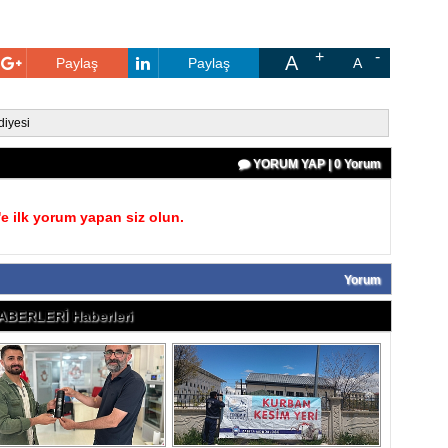
A
Paylaş
Paylaş
A
diyesi
YORUM YAP | 0 Yorum
 ilk yorum yapan siz olun.
Yorum
ABERLERİ Haberleri