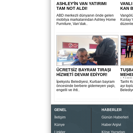
ASHLEY'İN VAN YATIRIMI
VANL
TAM NOT ALDI!
KAN B
ABD merkezli dünyanın önde gelen
Vangölü
mobilya markalarından Ashley Home
Kızılay 
Furniture, Van’dak..
düzenle
ÜCRETSİZ BAYRAM TIRAŞI
TUŞBA
HİZMETİ DEVAM EDİYOR!
MEHER
LİSTE
İpekyolu Belediyesi, Kurban bayram
Tarihi K
öncesinde berbere gidemeyen yaşlı,
ayı top
engelli ve ihti..
Belediye
GENEL
HABERLER
İletişim
Günün Haberleri
Künye
Haber Arşivi
Linkler
Köşe Yazarları