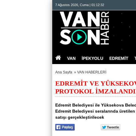
7 Ağustos 2026, Cuma | 01:12:33
VAN
İPEKYOLU
EDREMİT
Ana Sayfa
»
VAN HABERLERİ
EDREMİT VE YÜKSEKOV
PROTOKOL İMZALANDI
Edremit Belediyesi ile Yüksekova Bele
Edremit Belediyesi seralarında üretile
satışı gerçekleştirilecek