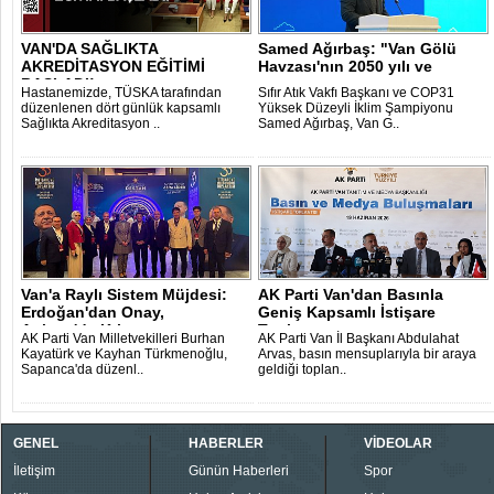
VAN'DA SAĞLIKTA
Samed Ağırbaş: "Van Gölü
AKREDİTASYON EĞİTİMİ
Havzası'nın 2050 yılı ve
BAŞLADI!
sonrasını ..
Hastanemizde, TÜSKA tarafından
Sıfır Atık Vakfı Başkanı ve COP31
düzenlenen dört günlük kapsamlı
Yüksek Düzeyli İklim Şampiyonu
Sağlıkta Akreditasyon ..
Samed Ağırbaş, Van G..
Van'a Raylı Sistem Müjdesi:
AK Parti Van'dan Basınla
Erdoğan'dan Onay,
Geniş Kapsamlı İstişare
Ankara'da Krit..
Toplantısı..
AK Parti Van Milletvekilleri Burhan
AK Parti Van İl Başkanı Abdulahat
Kayatürk ve Kayhan Türkmenoğlu,
Arvas, basın mensuplarıyla bir araya
Sapanca'da düzenl..
geldiği toplan..
GENEL
HABERLER
VİDEOLAR
İletişim
Günün Haberleri
Spor