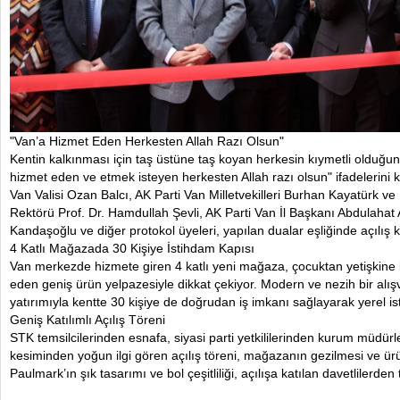
"Van’a Hizmet Eden Herkesten Allah Razı Olsun"
Kentin kalkınması için taş üstüne taş koyan herkesin kıymetli olduğun
hizmet eden ve etmek isteyen herkesten Allah razı olsun" ifadelerini
Van Valisi Ozan Balcı, AK Parti Van Milletvekilleri Burhan Kayatürk
Rektörü Prof. Dr. Hamdullah Şevli, AK Parti Van İl Başkanı Abdulahat 
Kandaşoğlu ve diğer protokol üyeleri, yapılan dualar eşliğinde açılış k
4 Katlı Mağazada 30 Kişiye İstihdam Kapısı
Van merkezde hizmete giren 4 katlı yeni mağaza, çocuktan yetişkine
eden geniş ürün yelpazesiyle dikkat çekiyor. Modern ve nezih bir alı
yatırımıyla kentte 30 kişiye de doğrudan iş imkanı sağlayarak yerel i
Geniş Katılımlı Açılış Töreni
STK temsilcilerinden esnafa, siyasi parti yetkililerinden kurum müdürl
kesiminden yoğun ilgi gören açılış töreni, mağazanın gezilmesi ve ürü
Paulmark’ın şık tasarımı ve bol çeşitliliği, açılışa katılan davetlilerden