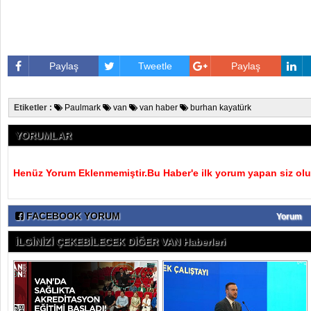
Paylaş
Tweetle
Paylaş
Etiketler :
Paulmark
van
van haber
burhan kayatürk
YORUMLAR
Henüz Yorum Eklenmemiştir.Bu Haber'e ilk yorum yapan siz olu
FACEBOOK YORUM
Yorum
İLGİNİZİ ÇEKEBİLECEK DİĞER VAN Haberleri