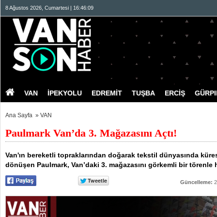
8 Ağustos 2026, Cumartesi | 16:46:09
VAN
İPEKYOLU
EDREMİT
TUŞBA
ERCİŞ
GÜRP
Ana Sayfa
»
VAN
Paulmark Van’da 3. Mağazasını Açtı!
Van'ın bereketli topraklarından doğarak tekstil dünyasında küres
dönüşen Paulmark, Van’daki 3. mağazasını görkemli bir törenle h
Güncelleme:
2