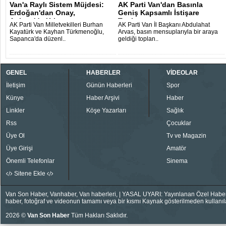
Van'a Raylı Sistem Müjdesi:
AK Parti Van'dan Basınla
Erdoğan'dan Onay,
Geniş Kapsamlı İstişare
Ankara'da Krit..
Toplantısı..
AK Parti Van Milletvekilleri Burhan
AK Parti Van İl Başkanı Abdulahat
Kayatürk ve Kayhan Türkmenoğlu,
Arvas, basın mensuplarıyla bir araya
Sapanca'da düzenl..
geldiği toplan..
GENEL
HABERLER
VİDEOLAR
İletişim
Günün Haberleri
Spor
Künye
Haber Arşivi
Haber
Linkler
Köşe Yazarları
Sağlık
Rss
Çocuklar
Üye Ol
Tv ve Magazin
Üye Girişi
Amatör
Önemli Telefonlar
Sinema
Sitene Ekle
Van Son Haber, Vanhaber, Van haberleri, | YASAL UYARI: Yayınlanan Özel Haberler
haber, fotoğraf ve videonun tamamı veya bir kısmı Kaynak gösterilmeden kullanıla
2026 ©
Van Son Haber
Tüm Hakları Saklıdır.