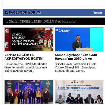
FACEBOOK YORUM
Yorum
İLGİNİZİ ÇEKEBİLECEK DİĞER VAN Haberleri
VAN'DA SAĞLIKTA
Samed Ağırbaş: "Van Gölü
AKREDİTASYON EĞİTİMİ
Havzası'nın 2050 yılı ve
BAŞLADI!
sonrasını ..
Hastanemizde, TÜSKA tarafından
Sıfır Atık Vakfı Başkanı ve COP31
düzenlenen dört günlük kapsamlı
Yüksek Düzeyli İklim Şampiyonu
Sağlıkta Akreditasyon ..
Samed Ağırbaş, Van G..