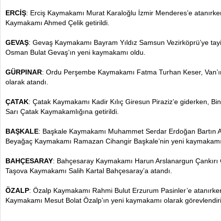
ERCİŞ
: Erciş Kaymakamı Murat Karaloğlu İzmir Menderes’e atanırke
Kaymakamı Ahmed Çelik getirildi.
GEVAŞ
: Gevaş Kaymakamı Bayram Yıldız Samsun Vezirköprü’ye tayin 
Osman Bulat Gevaş’ın yeni kaymakamı oldu.
GÜRPINAR
: Ordu Perşembe Kaymakamı Fatma Turhan Keser, Van’ı
olarak atandı.
ÇATAK
: Çatak Kaymakamı Kadir Kılıç Giresun Piraziz’e giderken, B
Sarı Çatak Kaymakamlığına getirildi.
BAŞKALE
: Başkale Kaymakamı Muhammet Serdar Erdoğan Bartın Am
Beyağaç Kaymakamı Ramazan Cihangir Başkale’nin yeni kaymakamı
BAHÇESARAY
: Bahçesaray Kaymakamı Harun Arslanargun Çankırı Ç
Taşova Kaymakamı Salih Kartal Bahçesaray’a atandı.
ÖZALP
: Özalp Kaymakamı Rahmi Bulut Erzurum Pasinler’e atanırk
Kaymakamı Mesut Bolat Özalp’ın yeni kaymakamı olarak görevlendiril