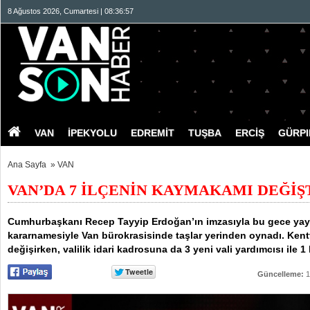
8 Ağustos 2026, Cumartesi | 08:36:57
VAN
İPEKYOLU
EDREMİT
TUŞBA
ERCİŞ
GÜRP
Ana Sayfa
»
VAN
VAN’DA 7 İLÇENİN KAYMAKAMI DEĞİŞTİ
Cumhurbaşkanı Recep Tayyip Erdoğan’ın imzasıyla bu gece ya
kararnamesiyle Van bürokrasisinde taşlar yerinden oynadı. Kent
değişirken, valilik idari kadrosuna da 3 yeni vali yardımcısı ile 
Güncelleme:
1