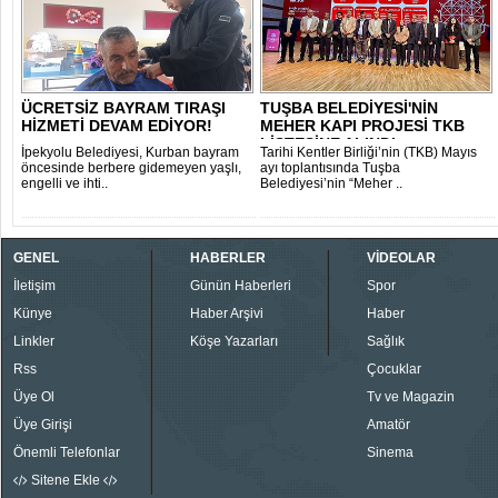
ÜCRETSİZ BAYRAM TIRAŞI
TUŞBA BELEDİYESİ'NİN
HİZMETİ DEVAM EDİYOR!
MEHER KAPI PROJESİ TKB
LİSTESİNE ALINDI..
İpekyolu Belediyesi, Kurban bayram
Tarihi Kentler Birliği’nin (TKB) Mayıs
öncesinde berbere gidemeyen yaşlı,
ayı toplantısında Tuşba
engelli ve ihti..
Belediyesi’nin “Meher ..
GENEL
HABERLER
VİDEOLAR
İletişim
Günün Haberleri
Spor
Künye
Haber Arşivi
Haber
Linkler
Köşe Yazarları
Sağlık
Rss
Çocuklar
Üye Ol
Tv ve Magazin
Üye Girişi
Amatör
Önemli Telefonlar
Sinema
Sitene Ekle