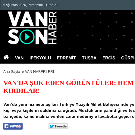
6 Ağustos 2026, Perşembe | 11:56:22
VAN
İPEKYOLU
EDREMİT
TUŞBA
ERCİŞ
GÜRP
Ana Sayfa
»
VAN HABERLERİ
VAN'DA ŞOK EDEN GÖRÜNTÜLER: HEM
KIRDILAR!
Van’da yeni hizmete açılan Türkiye Yüzyılı Millet Bahçesi’nde yer 
kişi veya kişilerin saldırısına uğradı. Muslukların çalındığı ve tes
bahçede, kamu malına verilen zarar nedeniyle lavabolar geçici ol