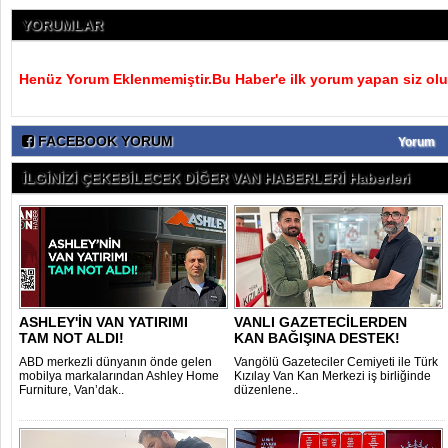
YORUMLAR
Henüz Yorum Eklenmemiştir.Bu Haber'e ilk yorum yapan siz olu
FACEBOOK YORUM
Yorum
İLGİNİZİ ÇEKEBİLECEK DİĞER VAN HABERLERİ Haberleri
ASHLEY'İN VAN YATIRIMI
VANLI GAZETECİLERDEN
TAM NOT ALDI!
KAN BAĞIŞINA DESTEK!
ABD merkezli dünyanın önde gelen
Vangölü Gazeteciler Cemiyeti ile Türk
mobilya markalarından Ashley Home
Kızılay Van Kan Merkezi iş birliğinde
Furniture, Van’dak..
düzenlene..