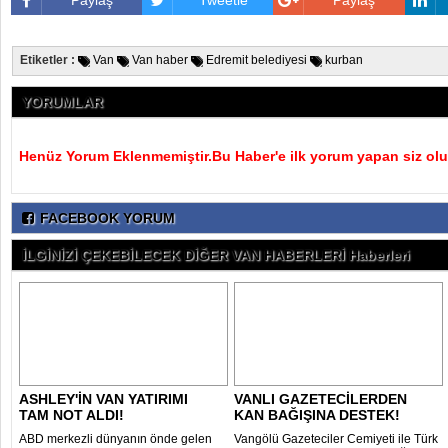
Paylaş
Tweetle
Paylaş
Etiketler :
Van
Van haber
Edremit belediyesi
kurban
YORUMLAR
Henüz Yorum Eklenmemiştir.Bu Haber'e ilk yorum yapan siz olu
FACEBOOK YORUM
İLGİNİZİ ÇEKEBİLECEK DİĞER VAN HABERLERİ Haberleri
ASHLEY'İN VAN YATIRIMI
VANLI GAZETECİLERDEN
TAM NOT ALDI!
KAN BAĞIŞINA DESTEK!
ABD merkezli dünyanın önde gelen
Vangölü Gazeteciler Cemiyeti ile Türk