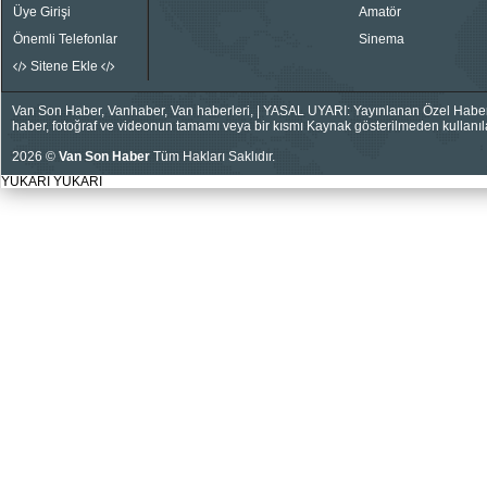
Üye Girişi
Amatör
Önemli Telefonlar
Sinema
Sitene Ekle
Van Son Haber, Vanhaber, Van haberleri, | YASAL UYARI: Yayınlanan Özel Haberler
haber, fotoğraf ve videonun tamamı veya bir kısmı Kaynak gösterilmeden kullanıla
2026 ©
Van Son Haber
Tüm Hakları Saklıdır.
YUKARI
YUKARI