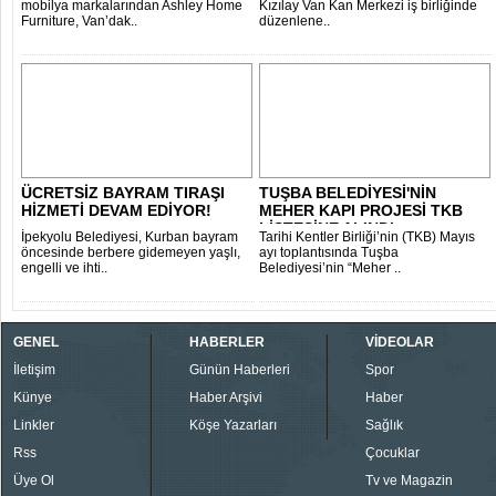
mobilya markalarından Ashley Home
Kızılay Van Kan Merkezi iş birliğinde
Furniture, Van’dak..
düzenlene..
ÜCRETSİZ BAYRAM TIRAŞI
TUŞBA BELEDİYESİ'NİN
HİZMETİ DEVAM EDİYOR!
MEHER KAPI PROJESİ TKB
LİSTESİNE ALINDI..
İpekyolu Belediyesi, Kurban bayram
Tarihi Kentler Birliği’nin (TKB) Mayıs
öncesinde berbere gidemeyen yaşlı,
ayı toplantısında Tuşba
engelli ve ihti..
Belediyesi’nin “Meher ..
GENEL
HABERLER
VİDEOLAR
İletişim
Günün Haberleri
Spor
Künye
Haber Arşivi
Haber
Linkler
Köşe Yazarları
Sağlık
Rss
Çocuklar
Üye Ol
Tv ve Magazin