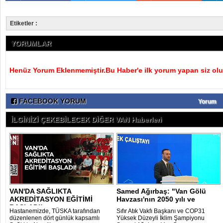
Etiketler :
YORUMLAR
Henüz Yorum Eklenmemiştir.Bu Haber'e ilk yorum yapan siz olu
FACEBOOK YORUM
Yorum
İLGİNİZİ ÇEKEBİLECEK DİĞER VAN Haberleri
VAN'DA SAĞLIKTA
Samed Ağırbaş: "Van Gölü
AKREDİTASYON EĞİTİMİ
Havzası'nın 2050 yılı ve
BAŞLADI!
sonrasını ..
Hastanemizde, TÜSKA tarafından
Sıfır Atık Vakfı Başkanı ve COP31
düzenlenen dört günlük kapsamlı
Yüksek Düzeyli İklim Şampiyonu