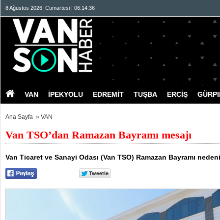
8 Ağustos 2026, Cumartesi | 06:14:37
VAN
İPEKYOLU
EDREMİT
TUŞBA
ERCİŞ
GÜRP
Ana Sayfa
»
VAN
Van TSO’dan Ramazan Bayramı mesajı
Van Ticaret ve Sanayi Odası (Van TSO) Ramazan Bayramı nedeniy