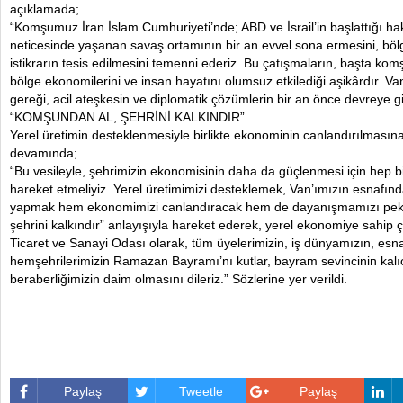
açıklamada;
“Komşumuz İran İslam Cumhuriyeti’nde; ABD ve İsrail’in başlattığı hak
neticesinde yaşanan savaş ortamının bir an evvel sona ermesini, bölg
istikrarın tesis edilmesini temenni ederiz. Bu çatışmaların, başta ko
bölge ekonomilerini ve insan hayatını olumsuz etkilediği aşikârdır. 
gereği, acil ateşkesin ve diplomatik çözümlerin bir an önce devreye gir
“KOMŞUNDAN AL, ŞEHRİNİ KALKINDIR”
Yerel üretimin desteklenmesiyle birlikte ekonominin canlandırılmasın
devamında;
“Bu vesileyle, şehrimizin ekonomisinin daha da güçlenmesi için hep birl
hareket etmeliyiz. Yerel üretimimizi desteklemek, Van’ımızın esnafınd
yapmak hem ekonomimizi canlandıracak hem de dayanışmamızı pekiş
şehrini kalkındır” anlayışıyla hareket ederek, yerel ekonomiye sahip
Ticaret ve Sanayi Odası olarak, tüm üyelerimizin, iş dünyamızın, esna
hemşehrilerimizin Ramazan Bayramı’nı kutlar, bayram sevincinin kalıcı
beraberliğimizin daim olmasını dileriz.” Sözlerine yer verildi.
Paylaş
Tweetle
Paylaş