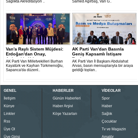
Sağlıkta Akreditasyon ..
Samed Ağırbaş, Van G..
Van'a Raylı Sistem Müjdesi:
AK Parti Van'dan Basınla
Erdoğan'dan Onay,
Geniş Kapsamlı İstişare
Ankara'da Krit..
Toplantısı..
AK Parti Van Milletvekilleri Burhan
AK Parti Van İl Başkanı Abdulahat
Kayatürk ve Kayhan Türkmenoğlu,
Arvas, basın mensuplarıyla bir araya
Sapanca'da düzenl..
geldiği toplan..
GENEL
HABERLER
VİDEOLAR
İletişim
Günün Haberleri
Spor
Künye
Haber Arşivi
Haber
Linkler
Köşe Yazarları
Sağlık
Rss
Çocuklar
Üye Ol
Tv ve Magazin
Üye Girişi
Amatör