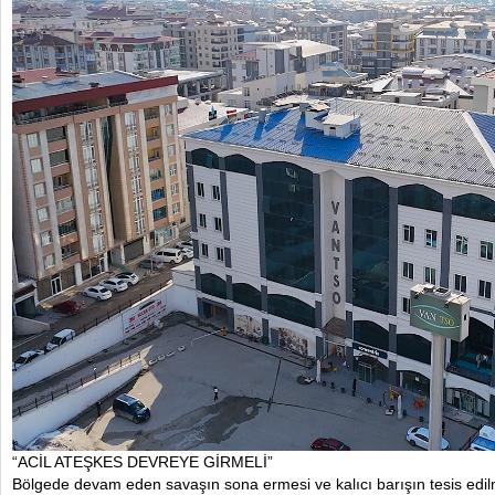
“ACİL ATEŞKES DEVREYE GİRMELİ”
Bölgede devam eden savaşın sona ermesi ve kalıcı barışın tesis edilme