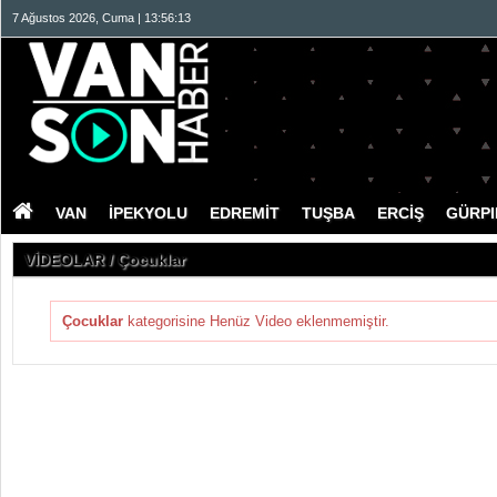
7 Ağustos 2026, Cuma | 13:56:14
VAN
İPEKYOLU
EDREMİT
TUŞBA
ERCİŞ
GÜRP
VİDEOLAR / Çocuklar
Çocuklar
kategorisine Henüz Video eklenmemiştir.