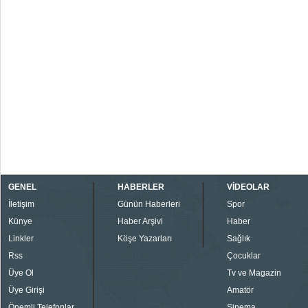
GENEL
HABERLER
VİDEOLAR
İletişim
Günün Haberleri
Spor
Künye
Haber Arşivi
Haber
Linkler
Köşe Yazarları
Sağlık
Rss
Çocuklar
Üye Ol
Tv ve Magazin
Üye Girişi
Amatör
Önemli Telefonlar
Sinema