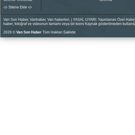
Sitene Ekle
Van Son Haber, Vanhaber, Van haberleri, | YASAL UYARI: Yayınlanan Özel Haberler
haber, fotoğraf ve videonun tamamı veya bir kısmı Kaynak gösterilmeden kullanıla
2026 ©
Van Son Haber
Tüm Hakları Saklıdır.