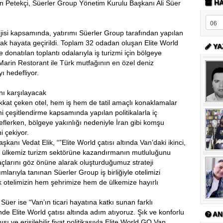
HA
n Petekçi, Süerler Group Yönetim Kurulu Başkanı Ali Süer
ejisi kapsamında, yatırımı Süerler Group tarafından yapılan
narak hayata geçirildi. Toplam 32 odadan oluşan Elite World
YA
 donatılan toplantı odalarıyla iş turizmi için bölgeye
Marin Restorant ile Türk mutfağının en özel deniz
yı hedefliyor.
nı karşılayacak
kkat çeken otel, hem iş hem de tatil amaçlı konaklamalar
zmi çeşitlendirme kapsamında yapılan politikalarla iç
eflerken, bölgeye yakınlığı nedeniyle İran gibi komşu
ni çekiyor.
kanı Vedat Elik, “”Elite World çatısı altında Van’daki ikinci,
zi ülkemiz turizm sektörüne kazandırmanın mutluluğunu
açlarını göz önüne alarak oluşturduğumuz strateji
larıyla tanınan Süerler Group iş birliğiyle otelimizi
k otelimizin hem şehrimize hem de ülkemize hayırlı
üer ise “Van’ın ticari hayatına katkı sunan farklı
de Elite World çatısı altında adım atıyoruz. Şık ve konforlu
AN
pısı ve erişilebilir fiyat politikasıyla Elite World GO Van