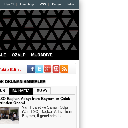
Üye Ol
Üye Girişi
RSS
Künye
İletisim
ALE
ÖZALP
MURADİYE
Takip Edin :
K OKUNAN HABERLER
ÜN
BU HAFTA
BU AY
TSO Başkan Adayı İrem Bayram’ın Çatak
etinden Öneml..
Van Ticaret ve Sanayi Odası
(Van TSO) Başkan Adayı İrem
Bayram, il genelindeki k..