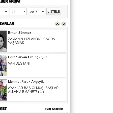
BER ARŞİVİ
Erhan Sönmez
ZAMANIN HIZLANDIĞI ÇAĞDA
YAŞAMAK
ZARLAR
Ediz Servan Erdinç - Şiir
VAN DESTANI
Mehmet Faruk Akgeyik
AYAKLAR BAŞ OLMUŞ, BAŞLAR
ALLAH’A EMANET! ( 1 )
Erhan Sönmez
ZAMANIN HIZLANDIĞI ÇAĞDA
YAŞAMAK
KET
Tüm Anketler