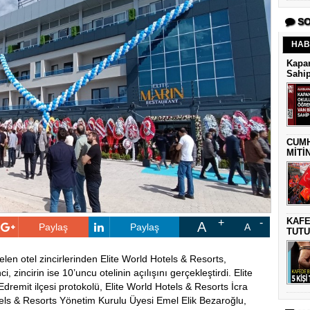
SO
HAB
Kapan
Sahip
CUMH
MİTİ
KAFE
A
Paylaş
Paylaş
A
TUTU
len otel zincirlerinden Elite World Hotels & Resorts,
 zincirin ise 10’uncu otelinin açılışını gerçekleştirdi. Elite
Edremit ilçesi protokolü, Elite World Hotels & Resorts İcra
tels & Resorts Yönetim Kurulu Üyesi Emel Elik Bezaroğlu,