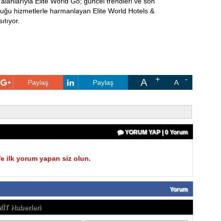
lanlarıyla Elite World Go; güncel trendleri ve son
duğu hizmetlerle harmanlayan Elite World Hotels &
ıtıyor.
A
Paylaş
Paylaş
A
YORUM YAP | 0 Yorum
 ilk yorum yapan siz olun.
Yorum
T Haberleri