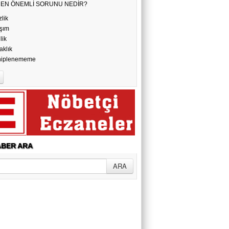
N EN ÖNEMLİ SORUNU NEDİR?
zlik
şım
ilik
aklık
hiplenememe
BER ARA