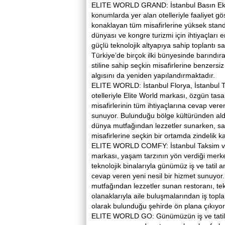
ELITE WORLD GRAND: İstanbul Basın Eksp
konumlarda yer alan otelleriyle faaliyet gö
konaklayan tüm misafirlerine yüksek standar
dünyası ve kongre turizmi için ihtiyaçları
güçlü teknolojik altyapıya sahip toplantı sa
Türkiye’de birçok ilki bünyesinde barındır
stiline sahip seçkin misafirlerine benzersi
algısını da yeniden yapılandırmaktadır.
ELITE WORLD: İstanbul Florya, İstanbul T
otelleriyle Elite World markası, özgün tasa
misafirlerinin tüm ihtiyaçlarına cevap ver
sunuyor. Bulunduğu bölge kültüründen aldı
dünya mutfağından lezzetler sunarken, sağl
misafirlerine seçkin bir ortamda zindelik k
ELITE WORLD COMFY: İstanbul Taksim ve 
markası, yaşam tarzının yön verdiği merkez
teknolojik binalarıyla günümüz iş ve tatil 
cevap veren yeni nesil bir hizmet sunuyo
mutfağından lezzetler sunan restoranı, tekn
olanaklarıyla aile buluşmalarından iş topla
olarak bulunduğu şehirde ön plana çıkıyor
ELITE WORLD GO: Günümüzün iş ve tatil am