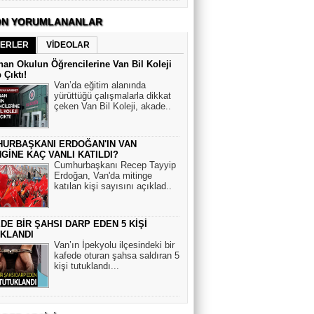
N YORUMLANANLAR
ERLER
VİDEOLAR
an Okulun Öğrencilerine Van Bil Koleji
 Çıktı!
Van’da eğitim alanında
yürüttüğü çalışmalarla dikkat
çeken Van Bil Koleji, akade..
URBAŞKANI ERDOĞAN'IN VAN
NGİNE KAÇ VANLI KATILDI?
Cumhurbaşkanı Recep Tayyip
Erdoğan, Van'da mitinge
katılan kişi sayısını açıklad..
Ediz Servan Erdinç - Şiir
DE BİR ŞAHSI DARP EDEN 5 KİŞİ
VAN DESTANI
KLANDI
Van’ın İpekyolu ilçesindeki bir
kafede oturan şahsa saldıran 5
kişi tutuklandı...
Mehmet Faruk Akgeyik
AYAKLAR BAŞ OLMUŞ, BAŞLAR
ALLAH’A EMANET! ( 1 )