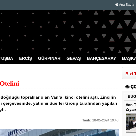
Ana Sayfa
TUŞBA
ERCİŞ
GÜRPINAR
GEVAŞ
BAHÇESARAY
BAŞK
Bizi 
Otelini
ÇO
BUG
doğduğu topraklar olan Van’a ikinci otelini açtı. Zincirin
i çerçevesinde, yatırımı Süerler Group tarafından yapılan
Van 
tı.
Ziyar
Tarih:
28-05-2024 19:48