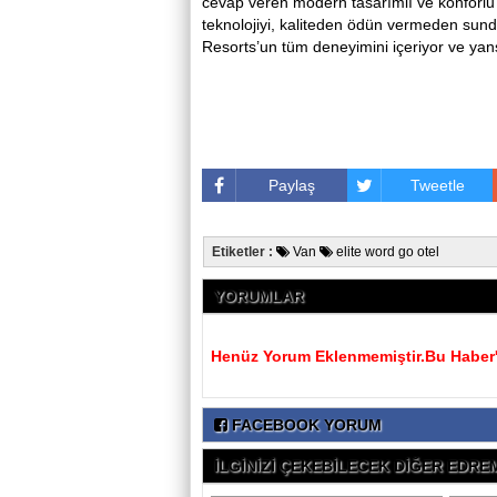
cevap veren modern tasarımlı ve konforlu a
teknolojiyi, kaliteden ödün vermeden sun
Resorts’un tüm deneyimini içeriyor ve yans
Paylaş
Tweetle
Etiketler :
Van
elite word go otel
YORUMLAR
Henüz Yorum Eklenmemiştir.Bu Haber'e
FACEBOOK YORUM
İLGİNİZİ ÇEKEBİLECEK DİĞER EDREMİ