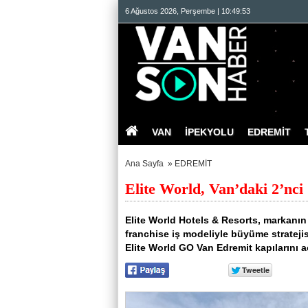
6 Ağustos 2026, Perşembe | 10:49:54
VAN
İPEKYOLU
EDREMİT
Ana Sayfa
»
EDREMİT
Elite World, Van’daki 2’nci 
Elite World Hotels & Resorts, markanın 
franchise iş modeliyle büyüme stratejis
Elite World GO Van Edremit kapılarını aç