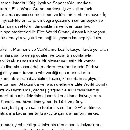
res, İstanbul Küçükyalı ve Sapanca’da, merkezi
steren Elite World Grand markası, iş ve tatil amaçlı
tlarda ayrıcalıklı bir hizmet ve lüks bir konfor sunuyor. İş
 en iyi şekilde anlayıp, en doğru çözümleri sunan büyük ve
lonlarıyla sektörün dinamiklerini yeniden tasarlıyor.
an spa merkezleri ile Elite World Grand, dinamik bir yaşam
z bir deneyim yaşatırken, sağlıklı yaşam konseptiyle lüks
aksim, Marmaris ve Van’da merkezi lokasyonlarda yer alan
rımlara sahip geniş odaları ve toplantı salonlarıyla
en yüksek standartlarda bir hizmet ve üstün bir konfor
ğı ilhamla tasarladığı modern restoranlarında Türk ve
ıklı yaşam tarzının yön verdiği spa merkezleri ile
azanmak ve rahatlayabilmek için şık bir ortam sağlıyor.
Samsun Atakum’da yer alan otelleriyle Elite World Comfy
i lokasyonlarda, çağdaş çizgileri ve akıllı tasarlanmış
amaçlı tüm misafirlerinin dinamik konaklama ihtiyaçlarına
r. Konaklama hizmetinin yanında Türk ve dünya
olojik altyapıya sahip toplantı salonları, SPA ve fitness
ntılarına kadar her türlü aktivite için aranan bir merkez
.
açlı yeni nesil gezginlerinin tüm dinamik ihtiyaçlarına