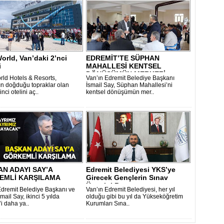
World, Van’daki 2’nci
EDREMİT’TE SÜPHAN
i
MAHALLESİ KENTSEL
DÖNÜŞÜMÜN MERKEZİ
orld Hotels & Resorts,
Van’ın Edremit Belediye Başkanı
OLUYOR..
n doğduğu topraklar olan
İsmail Say, Süphan Mahallesi’ni
inci otelini aç..
kentsel dönüşümün mer..
N ADAYI SAY’A
Edremit Belediyesi YKS’ye
EMLİ KARŞILAMA
Girecek Gençlerin Sınav
Ücretini B..
Edremit Belediye Başkanı ve
Van’ın Edremit Belediyesi, her yıl
mail Say, ikinci 5 yılda
olduğu gibi bu yıl da Yükseköğretim
i daha ya..
Kurumları Sına..