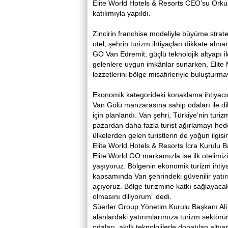
Elite World Hotels & Resorts CEO’su Orku
katılımıyla yapıldı.
Zincirin franchise modeliyle büyüme strat
otel, şehrin turizm ihtiyaçları dikkate alı
GO Van Edremit, güçlü teknolojik altyapı ile
gelenlere uygun imkânlar sunarken, Elite 
lezzetlerini bölge misafirleriyle buluşturma
Ekonomik kategorideki konaklama ihtiyacı
Van Gölü manzarasına sahip odaları ile di
için planlandı. Van şehri, Türkiye’nin turi
pazardan daha fazla turist ağırlamayı hed
ülkelerden gelen turistlerin de yoğun ilgisi
Elite World Hotels & Resorts İcra Kurulu Baş
Elite World GO markamızla ise ilk otelimi
yaşıyoruz. Bölgenin ekonomik turizm ihtiy
kapsamında Van şehrindeki güvenilir yatırım
açıyoruz. Bölge turizmine katkı sağlayaca
olmasını diliyorum” dedi.
Süerler Group Yönetim Kurulu Başkanı Ali S
alanlardaki yatırımlarımıza turizm sektörün
odaları, akıllı teknolojilerle donatılan altya