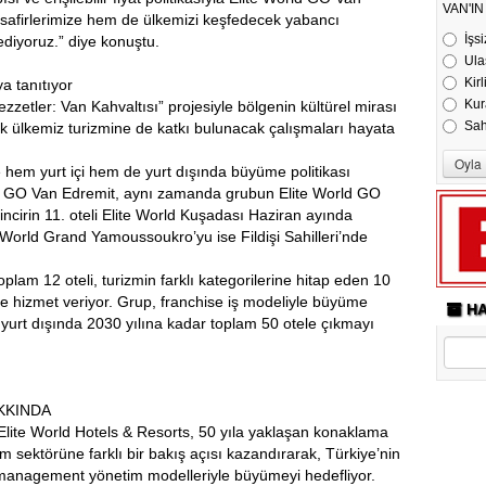
VAN'I
isafirlerimize hem de ülkemizi keşfedecek yabancı
İşsi
ediyoruz.” diye konuştu.
Ula
Kirl
ya tanıtıyor
Kur
zetler: Van Kahvaltısı” projesiyle bölgenin kültürel mirası
Sa
ek ülkemiz turizmine de katkı bulunacak çalışmaları hayata
ile hem yurt içi hem de yurt dışında büyüme politikası
ld GO Van Edremit, aynı zamanda grubun Elite World GO
 Zincirin 11. oteli Elite World Kuşadası Haziran ayında
ite World Grand Yamoussoukro’yu ise Fildişi Sahilleri’nde
 toplam 12 oteli, turizmin farklı kategorilerine hitap eden 10
le hizmet veriyor. Grup, franchise iş modeliyle büyüme
HA
 yurt dışında 2030 yılına kadar toplam 50 otele çıkmayı
KKINDA
 Elite World Hotels & Resorts, 50 yıla yaklaşan konaklama
zm sektörüne farklı bir bakış açısı kazandırarak, Türkiye’nin
 management yönetim modelleriyle büyümeyi hedefliyor.