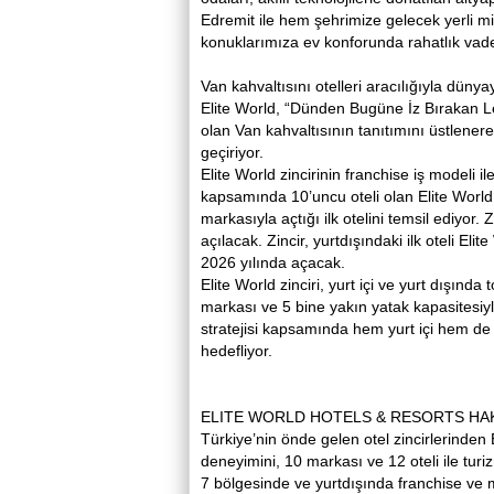
Edremit ile hem şehrimize gelecek yerli m
konuklarımıza ev konforunda rahatlık vad
Van kahvaltısını otelleri aracılığıyla dünya
Elite World, “Dünden Bugüne İz Bırakan Lez
olan Van kahvaltısının tanıtımını üstlener
geçiriyor.
Elite World zincirinin franchise iş modeli 
kapsamında 10’uncu oteli olan Elite Wor
markasıyla açtığı ilk otelini temsil ediyor.
açılacak. Zincir, yurtdışındaki ilk oteli El
2026 yılında açacak.
Elite World zinciri, yurt içi ve yurt dışında
markası ve 5 bine yakın yatak kapasitesiy
stratejisi kapsamında hem yurt içi hem de
hedefliyor.
ELITE WORLD HOTELS & RESORTS HA
Türkiye’nin önde gelen otel zincirlerinden
deneyimini, 10 markası ve 12 oteli ile turi
7 bölgesinde ve yurtdışında franchise ve