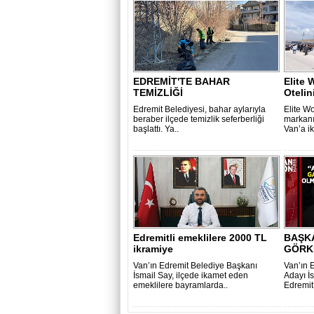
EDREMİT'TE BAHAR
Elite 
TEMİZLİĞİ
Otelin
Edremit Belediyesi, bahar aylarıyla
Elite W
beraber ilçede temizlik seferberliği
markanı
başlattı. Ya..
Van’a ik
Edremitli emeklilere 2000 TL
BAŞKA
ikramiye
GÖRK
Van’ın Edremit Belediye Başkanı
Van’ın 
İsmail Say, ilçede ikamet eden
Adayı İs
emeklilere bayramlarda..
Edremit’