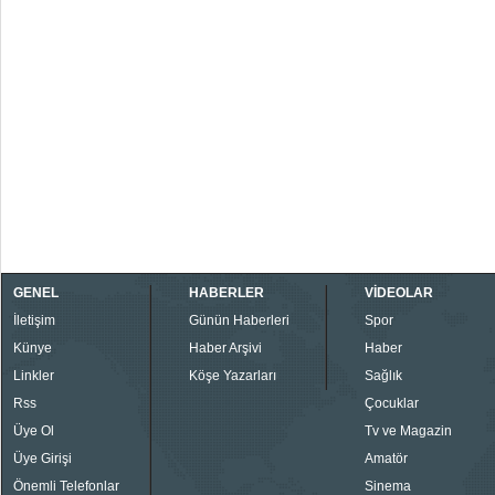
GENEL
HABERLER
VİDEOLAR
İletişim
Günün Haberleri
Spor
Künye
Haber Arşivi
Haber
Linkler
Köşe Yazarları
Sağlık
Rss
Çocuklar
Üye Ol
Tv ve Magazin
Üye Girişi
Amatör
Önemli Telefonlar
Sinema