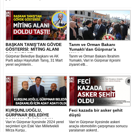
BAŞKAN TANIŞ’TAN GÖVDE
Tarım ve Orman Bakanı
GÖSTERİSİ: MİTİNG ALANI
Yumaklı’dan Gürpınar’a
DOLDU TAŞTI..
Müjdeler..
Gürpınar Belediye Başkanı ve AK
Tarım ve Orman Bakanı İbrahim
Parti adayı Hayrullah Tanış, 31 Mart
Yumaklı, Van’ın Gürpınar ilçesini
yerel seçimlerin..
ziyaret etti...
KURŞUNLUOĞLU,
Feci kazada bir asker şehit
GÜRPINAR BELEDİYE
düştü
BAŞKANLIĞI İÇİN ADAY
Van’ın Gürpınar ilçesinde 2024 yerel
Van’ın Gürpınar ilçesinde askeri
ADAYI O..
seçimleri için Eski Van Milletvekili
araçla otomobilin çarpışması sonucu
Mirza Kurşu..
yaralanan askerd..