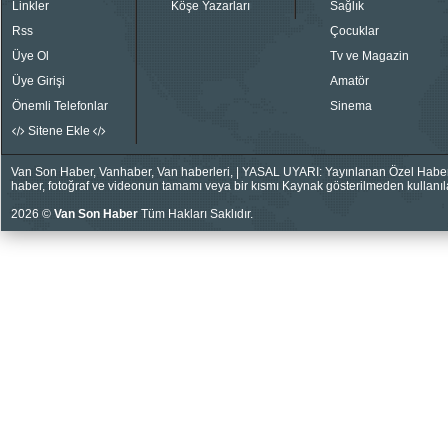
Linkler
Köşe Yazarları
Sağlık
Rss
Çocuklar
Üye Ol
Tv ve Magazin
Üye Girişi
Amatör
Önemli Telefonlar
Sinema
Sitene Ekle
Van Son Haber, Vanhaber, Van haberleri, | YASAL UYARI: Yayınlanan Özel Haberler
haber, fotoğraf ve videonun tamamı veya bir kısmı Kaynak gösterilmeden kullanıla
2026 ©
Van Son Haber
Tüm Hakları Saklıdır.