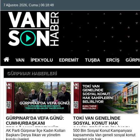
7 Ağustos 2026, Cuma | 06:18:48
VAN
İPEKYOLU
EDREMİT
TUŞBA
ERCİŞ
GÜRP
GÜRPINAR HABERLERİ
GÜRPINAR’DA VEFA GÜNÜ:
TOKİ VAN GENELİNDE
CUMHURBAŞKANI
SOSYAL KONUT HAK
ERDOĞAN’IN TEŞEKKÜR
SAHİPLERİNİ BELİRLİYOR!..
AK Parti Gürpınar İlçe Kadın Kolları
500 Bin Sosyal Konut Kampanyası
BEL..
Başkanı Derya Ilıkan ve yönetim
kapsamında Van geneli sosyal konut
kurulu üyeleri, ..
projeleri için hak..