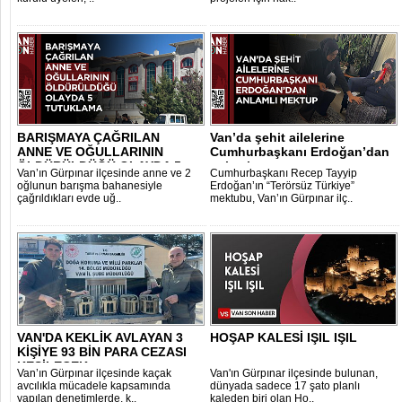
BARIŞMAYA ÇAĞRILAN
Van’da şehit ailelerine
ANNE VE OĞULLARININ
Cumhurbaşkanı Erdoğan’dan
ÖLDÜRÜLDÜĞÜ OLAYDA 5 ..
anlamlı me..
Van’ın Gürpınar ilçesinde anne ve 2
Cumhurbaşkanı Recep Tayyip
oğlunun barışma bahanesiyle
Erdoğan’ın “Terörsüz Türkiye”
çağrıldıkları evde uğ..
mektubu, Van’ın Gürpınar ilç..
VAN'DA KEKLİK AVLAYAN 3
HOŞAP KALESİ IŞIL IŞIL
KİŞİYE 93 BİN PARA CEZASI
KESİLECEK..
Van’ın Gürpınar ilçesinde kaçak
Van'ın Gürpınar ilçesinde bulunan,
avcılıkla mücadele kapsamında
dünyada sadece 17 şato planlı
yapılan denetimlerde, k..
kaleden biri olan Ho..