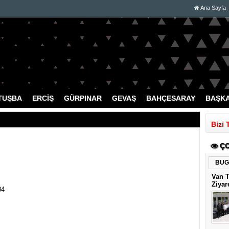
Ana Sayfa
TUŞBA
ERCİŞ
GÜRPINAR
GEVAŞ
BAHÇESARAY
BAŞK
Bizi 
ÇO
BUG
Van 
Ziyar
84