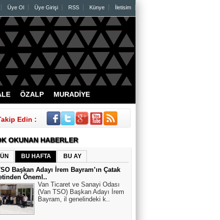
Üye Ol
Üye Girişi
RSS
Künye
İletisim
ALE
ÖZALP
MURADİYE
Takip Edin :
K OKUNAN HABERLER
ÜN
BU HAFTA
BU AY
TSO Başkan Adayı İrem Bayram’ın Çatak
etinden Öneml..
Van Ticaret ve Sanayi Odası
(Van TSO) Başkan Adayı İrem
Bayram, il genelindeki k..