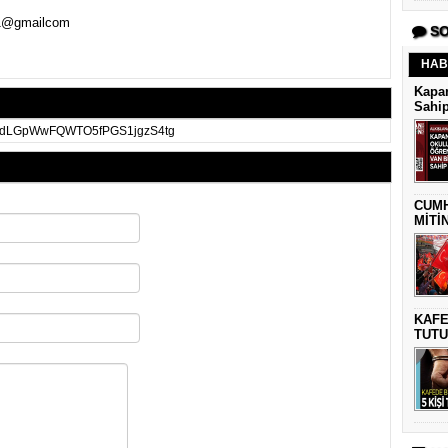
1@gmailcom
SO
HAB
Kapan
Sahip
yIIwdLGpWwFQWTO5fPGS1jgzS4tg
CUMH
MİTİ
KAFE
TUTU