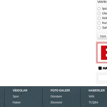
VAN'I
İşsi
Ula
Kirl
Kur
Sa
HA
VİDEOLAR
FOTO GALERİ
HABERLER
Spor
Gündem
VAN
Haber
Ekonomi
TUŞBA