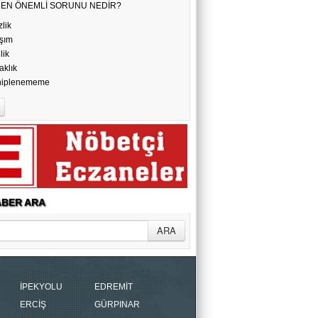
N EN ÖNEMLİ SORUNU NEDİR?
AYAKLAR BAŞ OLMUŞ, BAŞLAR
zlik
ALLAH’A EMANET! ( 1 )
şım
ilik
aklık
Erhan Sönmez
hiplenememe
ZAMANIN HIZLANDIĞI ÇAĞDA
YAŞAMAK
BER ARA
İPEKYOLU
EDREMİT
ERCİŞ
GÜRPINAR