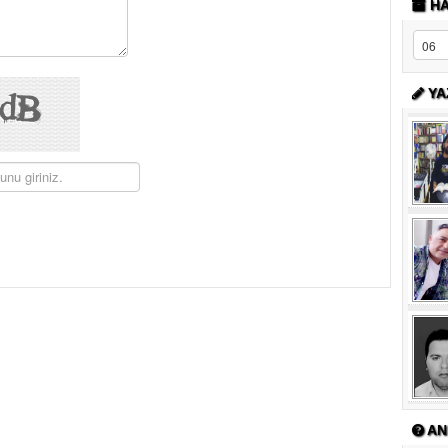
HA
YA
AN