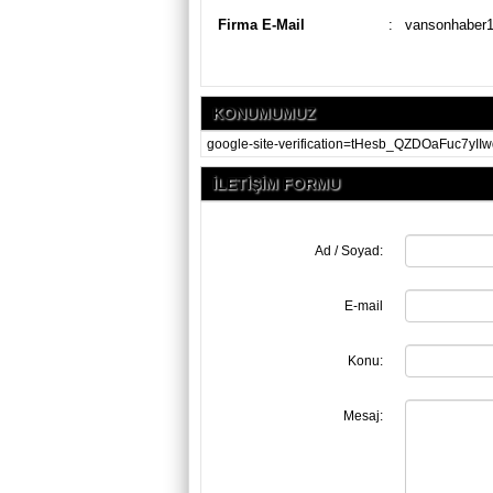
Firma E-Mail
:
vansonhaber
KONUMUMUZ
google-site-verification=tHesb_QZDOaFuc7
İLETİŞİM FORMU
Ad / Soyad:
E-mail
Konu:
Mesaj: