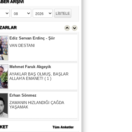
BER ARŞİVİ
Ediz Servan Erdinç - Şiir
VAN DESTANI
ZARLAR
Mehmet Faruk Akgeyik
AYAKLAR BAŞ OLMUŞ, BAŞLAR
ALLAH’A EMANET! ( 1 )
Erhan Sönmez
ZAMANIN HIZLANDIĞI ÇAĞDA
YAŞAMAK
Ediz Servan Erdinç - Şiir
VAN DESTANI
KET
Tüm Anketler
Mehmet Faruk Akgeyik