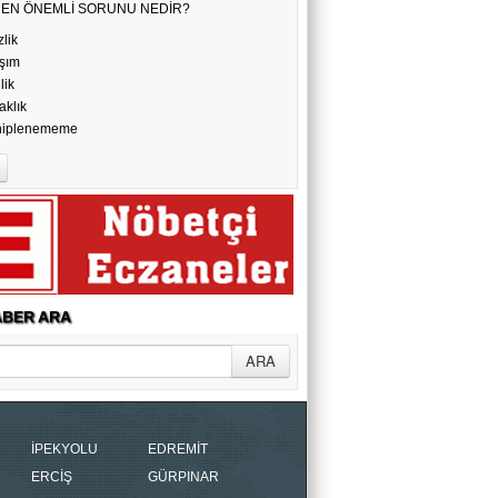
N EN ÖNEMLİ SORUNU NEDİR?
AYAKLAR BAŞ OLMUŞ, BAŞLAR
ALLAH’A EMANET! ( 1 )
zlik
şım
ilik
Erhan Sönmez
aklık
hiplenememe
ZAMANIN HIZLANDIĞI ÇAĞDA
YAŞAMAK
BER ARA
İPEKYOLU
EDREMİT
ERCİŞ
GÜRPINAR