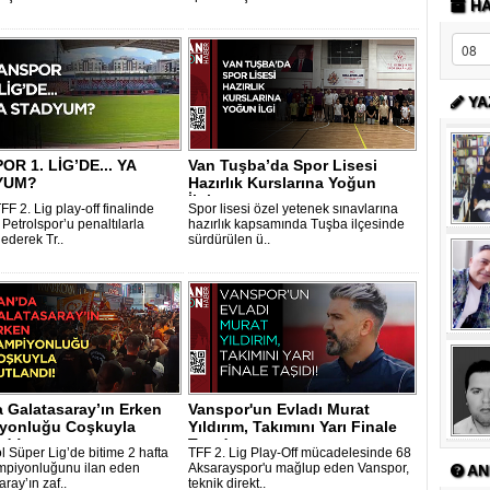
HA
YA
OR 1. LİG’DE... YA
Van Tuşba’da Spor Lisesi
YUM?
Hazırlık Kurslarına Yoğun
İlgi..
F 2. Lig play-off finalinde
Spor lisesi özel yetenek sınavlarına
Petrolspor’u penaltılarla
hazırlık kapsamında Tuşba ilçesinde
ederek Tr..
sürdürülen ü..
 Galatasaray’ın Erken
Vanspor'un Evladı Murat
yonluğu Coşkuyla
Yıldırım, Takımını Yarı Finale
dı!..
Taşıd..
l Süper Lig’de bitime 2 hafta
TFF 2. Lig Play-Off mücadelesinde 68
mpiyonluğunu ilan eden
Aksarayspor'u mağlup eden Vanspor,
AN
ray’ın zaf..
teknik direkt..