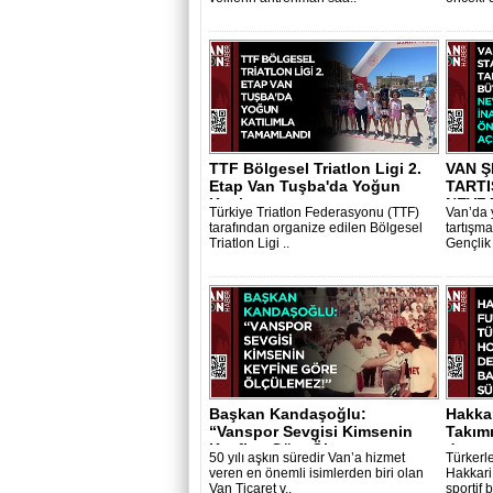
TTF Bölgesel Triatlon Ligi 2.
VAN 
Etap Van Tuşba'da Yoğun
TARTI
Katılı..
NEVZA
Türkiye Triatlon Federasyonu (TTF)
Van’da 
tarafından organize edilen Bölgesel
tartışm
Triatlon Ligi ..
Gençlik
Başkan Kandaşoğlu:
Hakka
“Vanspor Sevgisi Kimsenin
Takımı
Keyfine Göre Öl..
deste.
50 yılı aşkın süredir Van’a hizmet
Türkerle
veren en önemli isimlerden biri olan
Hakkari
Van Ticaret v..
sportif b