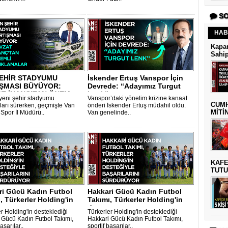
SO
HAB
Kapan
Sahip
ŞEHİR STADYUMU
İskender Ertuş Vanspor İçin
ŞMASI BÜYÜYOR:
Devrede: “Adayımız Turgut
T İNANÇ’TAN ÖNEM..
Lenk”..
yeni şehir stadyumu
Vanspor’daki yönetim krizine kanaat
CUMH
aları sürerken, geçmişte Van
önderi İskender Ertuş müdahil oldu.
MİTİ
 Spor İl Müdürü..
Van genelinde..
KAFE
TUTU
ri Gücü Kadın Futbol
Hakkari Gücü Kadın Futbol
, Türkerler Holding'in
Takımı, Türkerler Holding'in
.
deste..
r Holding'in desteklediği
Türkerler Holding'in desteklediği
 Gücü Kadın Futbol Takımı,
Hakkari Gücü Kadın Futbol Takımı,
aşarılar..
sportif başarılar..