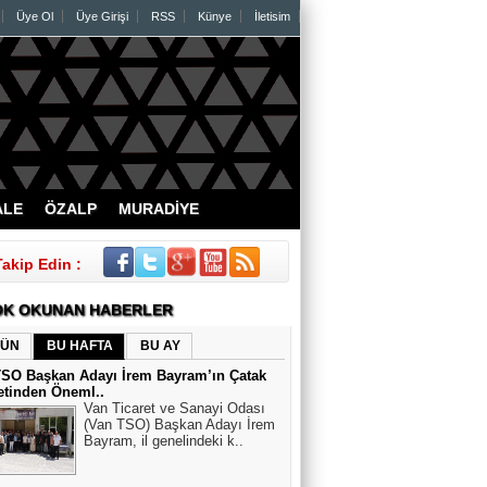
Üye Ol
Üye Girişi
RSS
Künye
İletisim
ALE
ÖZALP
MURADİYE
Takip Edin :
K OKUNAN HABERLER
ÜN
BU HAFTA
BU AY
TSO Başkan Adayı İrem Bayram’ın Çatak
etinden Öneml..
Van Ticaret ve Sanayi Odası
(Van TSO) Başkan Adayı İrem
Bayram, il genelindeki k..