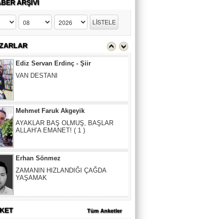
BER ARŞİVİ
Ediz Servan Erdinç - Şiir
VAN DESTANI
ZARLAR
Mehmet Faruk Akgeyik
AYAKLAR BAŞ OLMUŞ, BAŞLAR
ALLAH’A EMANET! ( 1 )
Erhan Sönmez
ZAMANIN HIZLANDIĞI ÇAĞDA
YAŞAMAK
Ediz Servan Erdinç - Şiir
VAN DESTANI
KET
Tüm Anketler
Mehmet Faruk Akgeyik