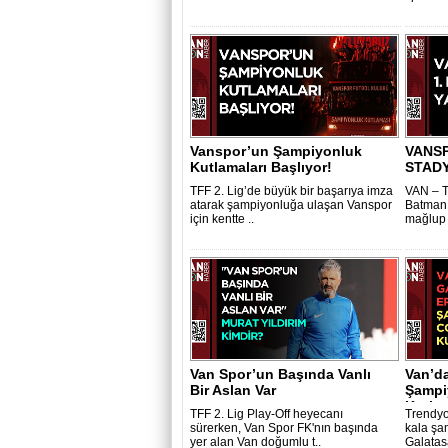
Vanspor’un Şampiyonluk
VANSP
Kutlamaları Başlıyor!
STAD
TFF 2. Lig’de büyük bir başarıya imza
VAN – TF
atarak şampiyonluğa ulaşan Vanspor
Batman 
için kentte ..
mağlup 
Van Spor’un Başında Vanlı
Van’da
Bir Aslan Var
Şampi
Kutlan
TFF 2. Lig Play-Off heyecanı
Trendyo
sürerken, Van Spor FK'nın başında
kala şa
yer alan Van doğumlu t..
Galatasa