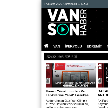
8 Ağustos 2026, Cumartesi | 07:50:53
VAN
İPEKYOLU
EDREMİT
SPOR HABERLERİ
Havuz Yönetiminden Veli
BAKAN
Tepkilerine Yanıt: Gerekçe
ANTR
Hijyen
SORUN
Abdurrahman Gazi Yarı Olimpik
AK Parti
Yüzme Havuzu tesis sorumluları,
Kayatür
velilerin antrenman saa..
önceki 