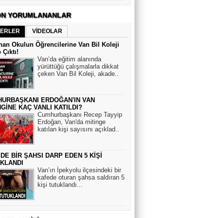
N YORUMLANANLAR
ERLER
VİDEOLAR
an Okulun Öğrencilerine Van Bil Koleji
 Çıktı!
Van’da eğitim alanında
yürüttüğü çalışmalarla dikkat
çeken Van Bil Koleji, akade..
URBAŞKANI ERDOĞAN'IN VAN
NGİNE KAÇ VANLI KATILDI?
Cumhurbaşkanı Recep Tayyip
Erdoğan, Van'da mitinge
katılan kişi sayısını açıklad..
DE BİR ŞAHSI DARP EDEN 5 KİŞİ
KLANDI
Van’ın İpekyolu ilçesindeki bir
kafede oturan şahsa saldıran 5
kişi tutuklandı...