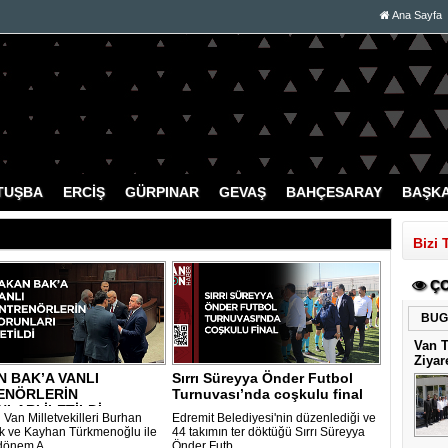
Ana Sayfa
TUŞBA
ERCİŞ
GÜRPINAR
GEVAŞ
BAHÇESARAY
BAŞK
Bizi 
ÇO
BUG
Van 
Ziyar
 BAK’A VANLI
Sırrı Süreyya Önder Futbol
ENÖRLERİN
Turnuvası’nda coşkulu final
LARI İLETİLDİ
..
 Van Milletvekilleri Burhan
Edremit Belediyesi'nin düzenlediği ve
k ve Kayhan Türkmenoğlu ile
44 takımın ter döktüğü Sırrı Süreyya
dönem A..
Önder Futb..