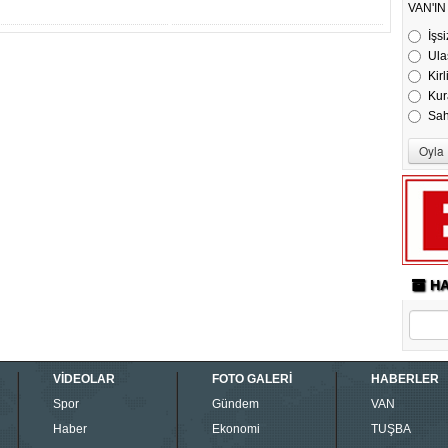
VAN'I
İşsi
Ula
Kirl
Kur
Sa
HA
VİDEOLAR
FOTO GALERİ
HABERLER
Spor
Gündem
VAN
Haber
Ekonomi
TUŞBA