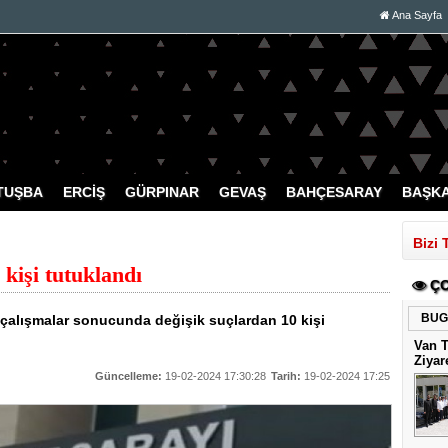
Ana Sayfa
TUŞBA
ERCİŞ
GÜRPINAR
GEVAŞ
BAHÇESARAY
BAŞK
Bizi 
kişi tutuklandı
ÇO
BUG
 çalışmalar sonucunda değişik suçlardan 10 kişi
Van 
Ziyar
Güncelleme:
19-02-2024 17:30:28
Tarih:
19-02-2024 17:25