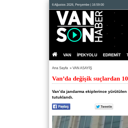
6 Ağustos 2026, Perşembe | 16:59:01
VAN
İPEKYOLU
EDREMİT
Ana Sayfa
»
VAN ASAYİŞ
Van’da değişik suçlardan 10 
Van’da jandarma ekiplerince yürütülen
tutuklandı.