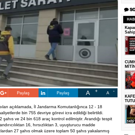
SO
HAB
Kapan
Sahip
CUMH
MİTİ
A
Paylaş
Paylaş
A
KAFE
TUTU
apılan açıklamada, İl Jandarma Komutanlığınca 12 - 18
liyetlerde bin 755 devriye görevi icra edildiği belirtildi.
şahıs ve 24 bin 618 araç kontrol edilmiştir. Arandığı tespit
andırıcılıktan 16, hırsızlıktan 3, uyuşturucu madde
çlardan 27 şahıs olmak üzere toplam 50 şahıs yakalanmış