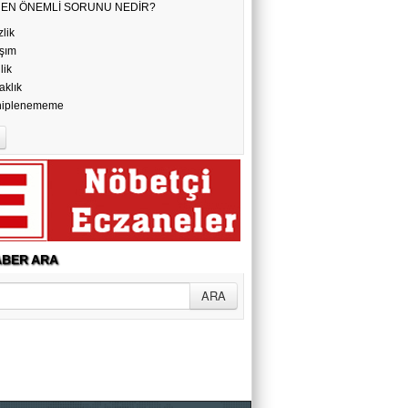
N EN ÖNEMLİ SORUNU NEDİR?
Erhan Sönmez
zlik
ZAMANIN HIZLANDIĞI ÇAĞDA
şım
YAŞAMAK
ilik
aklık
hiplenememe
BER ARA