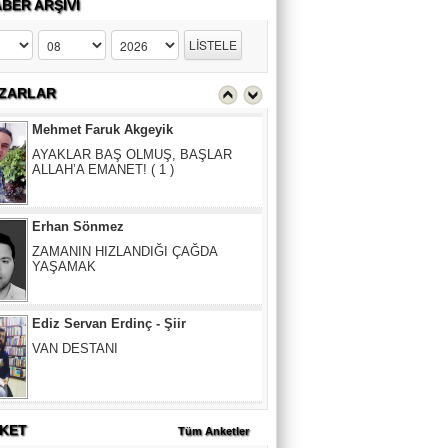
BER ARŞİVİ
VAN DESTANI
Mehmet Faruk Akgeyik
ZARLAR
AYAKLAR BAŞ OLMUŞ, BAŞLAR
ALLAH’A EMANET! ( 1 )
Erhan Sönmez
ZAMANIN HIZLANDIĞI ÇAĞDA
YAŞAMAK
Ediz Servan Erdinç - Şiir
VAN DESTANI
Mehmet Faruk Akgeyik
AYAKLAR BAŞ OLMUŞ, BAŞLAR
ALLAH’A EMANET! ( 1 )
KET
Tüm Anketler