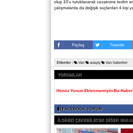
olup 10’u tutuklanarak cezaevine teslim ed
çalışmalarda da değişik suçlardan 4 kişi y
Paylaş
Tweetle
Etiketler :
Van
asayiş
Van haberleri
YORUMLAR
Henüz Yorum Eklenmemiştir.Bu Haber'e
FACEBOOK YORUM
İLGİNİZİ ÇEKEBİLECEK DİĞER VAN AS