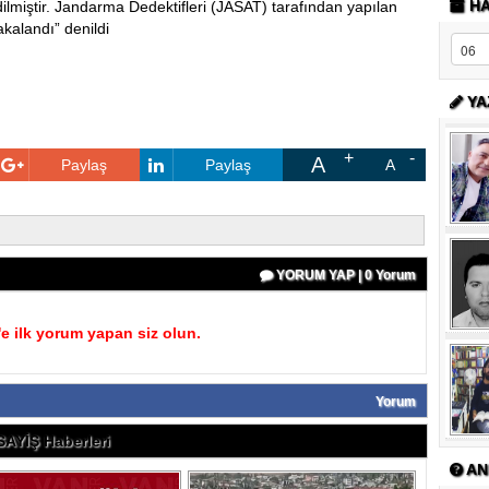
HA
ilmiştir. Jandarma Dedektifleri (JASAT) tarafından yapılan
akalandı” denildi
YA
A
Paylaş
Paylaş
A
YORUM YAP | 0 Yorum
 ilk yorum yapan siz olun.
Yorum
AYİŞ Haberleri
AN