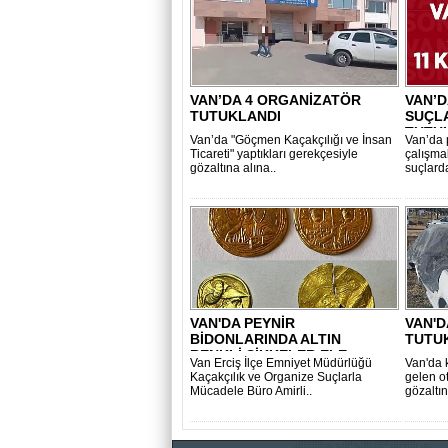
VAN’DA 4 ORGANİZATÖR
VAN’D
TUTUKLANDI
SUÇLA
TUTU
Van’da "Göçmen Kaçakçılığı ve İnsan
Van’da 
Ticareti" yaptıkları gerekçesiyle
çalışma
gözaltına alına..
suçlard
VAN'DA PEYNİR
VAN'D
BİDONLARINDA ALTIN
TUTU
RENKLİ SİKKELER ELE
Van Erciş İlçe Emniyet Müdürlüğü
Van'da 
GEÇİRİL..
Kaçakçılık ve Organize Suçlarla
gelen oto
Mücadele Büro Amirli..
gözaltın