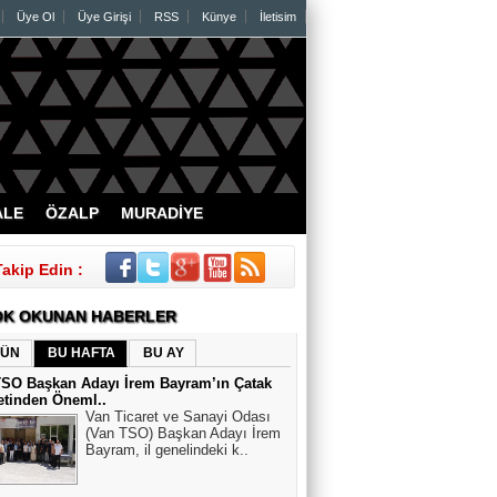
Üye Ol
Üye Girişi
RSS
Künye
İletisim
ALE
ÖZALP
MURADİYE
Takip Edin :
K OKUNAN HABERLER
ÜN
BU HAFTA
BU AY
TSO Başkan Adayı İrem Bayram’ın Çatak
etinden Öneml..
Van Ticaret ve Sanayi Odası
(Van TSO) Başkan Adayı İrem
Bayram, il genelindeki k..