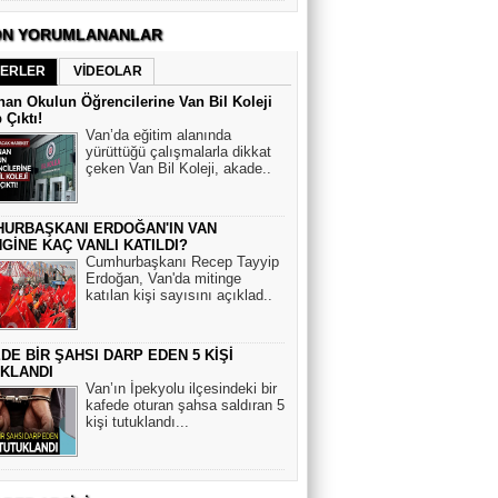
N YORUMLANANLAR
ERLER
VİDEOLAR
an Okulun Öğrencilerine Van Bil Koleji
 Çıktı!
Van’da eğitim alanında
yürüttüğü çalışmalarla dikkat
çeken Van Bil Koleji, akade..
URBAŞKANI ERDOĞAN'IN VAN
NGİNE KAÇ VANLI KATILDI?
Cumhurbaşkanı Recep Tayyip
Erdoğan, Van'da mitinge
katılan kişi sayısını açıklad..
DE BİR ŞAHSI DARP EDEN 5 KİŞİ
KLANDI
Van’ın İpekyolu ilçesindeki bir
kafede oturan şahsa saldıran 5
kişi tutuklandı...
Ediz Servan Erdinç - Şiir