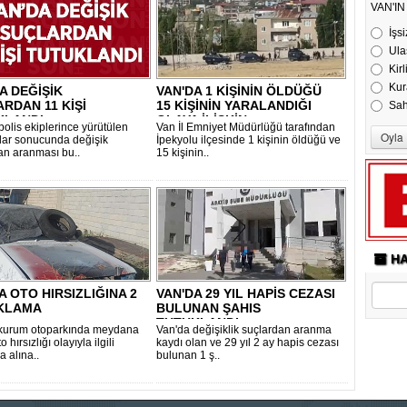
VAN'I
İşsi
Ula
Kirl
Kur
A DEĞİŞİK
VAN'DA 1 KİŞİNİN ÖLDÜĞÜ
RDAN 11 KİŞİ
15 KİŞİNİN YARALANDIĞI
Sa
KLANDI
OLAYA İLİŞKİN..
polis ekiplerince yürütülen
Van İl Emniyet Müdürlüğü tarafından
lar sonucunda değişik
İpekyolu ilçesinde 1 kişinin öldüğü ve
an aranması bu..
15 kişinin..
HA
A OTO HIRSIZLIĞINA 2
VAN'DA 29 YIL HAPİS CEZASI
KLAMA
BULUNAN ŞAHIS
TUTUKLANDI.
kurum otoparkında meydana
Van'da değişiklik suçlardan aranma
 hırsızlığı olayıyla ilgili
kaydı olan ve 29 yıl 2 ay hapis cezası
a alına..
bulunan 1 ş..