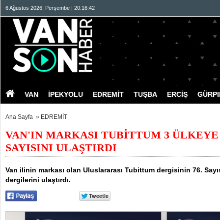
6 Ağustos 2026, Perşembe | 20:16:43
VAN
İPEKYOLU
EDREMİT
TUŞBA
ERCİŞ
GÜRP
Ana Sayfa
»
EDREMİT
VAN'IN MARKASI TUBİTTUM 3 ÜLKEYE 7
SAYISINI ULAŞTIRDI
Van ilinin markası olan Uluslararası Tubittum dergisinin 76. Sayı
dergilerini ulaştırdı.