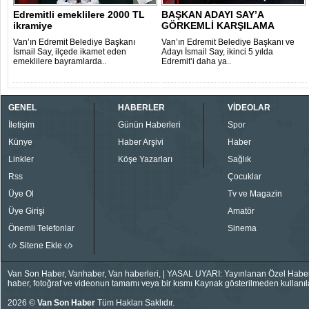
Edremitli emeklilere 2000 TL
BAŞKAN ADAYI SAY’A
ikramiye
GÖRKEMLİ KARŞILAMA
Van’ın Edremit Belediye Başkanı
Van’ın Edremit Belediye Başkanı ve
İsmail Say, ilçede ikamet eden
Adayı İsmail Say, ikinci 5 yılda
emeklilere bayramlarda..
Edremit’i daha ya..
GENEL
HABERLER
VİDEOLAR
İletişim
Günün Haberleri
Spor
Künye
Haber Arşivi
Haber
Linkler
Köşe Yazarları
Sağlık
Rss
Çocuklar
Üye Ol
Tv ve Magazin
Üye Girişi
Amatör
Önemli Telefonlar
Sinema
Sitene Ekle
Van Son Haber, Vanhaber, Van haberleri, | YASAL UYARI: Yayınlanan Özel Haberler
haber, fotoğraf ve videonun tamamı veya bir kısmı Kaynak gösterilmeden kullanıla
2026 ©
Van Son Haber
Tüm Hakları Saklıdır.