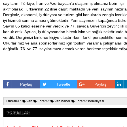
sayılarını Türkiye, İran ve Azerbaycan'a ulaştırmış olmanız bizim için 
aktif olarak Türkiye'nin 22 iline dağıtılmaktadır ve yeni sayının hazır
Dergimiz, ekonomi, iş dünyası ve turizm gibi konularda zengin içerik
iyi hizmeti sunma amacı gütmektedir. Yeni sayımızın kapağında Edre
Say'ın 65 kalıcı eserine yer verdik ve 77. sayıda Güvercin zeytincilik i
konuk ettik. Ayrıca, iş dünyasından birçok isim ve sağlık sektöründe b
verdik. Dergimizi binlerce kişiye ulaştırırken, farklı perspektifler sunm
Okurlarımız ve ana sponsorlarımız için toplum yararına çalışmaları 
değindik. 76. ve 77. sayılarımıza destek veren herkese teşekkür ediy
Paylaş
Tweetle
Paylaş
Etiketler :
Van
Edremit
Van haber
Edremit belediyesi
YORUMLAR