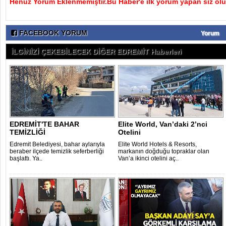
Henüz Yorum Eklenmemiştir.Bu Haber'e ilk yorum yapan siz olu
FACEBOOK YORUM
Yorum
İLGİNİZİ ÇEKEBİLECEK DİĞER EDREMİT Haberleri
EDREMİT'TE BAHAR
Elite World, Van’daki 2’nci
TEMİZLİĞİ
Otelini
Edremit Belediyesi, bahar aylarıyla
Elite World Hotels & Resorts,
beraber ilçede temizlik seferberliği
markanın doğduğu topraklar olan
başlattı. Ya..
Van’a ikinci otelini aç..