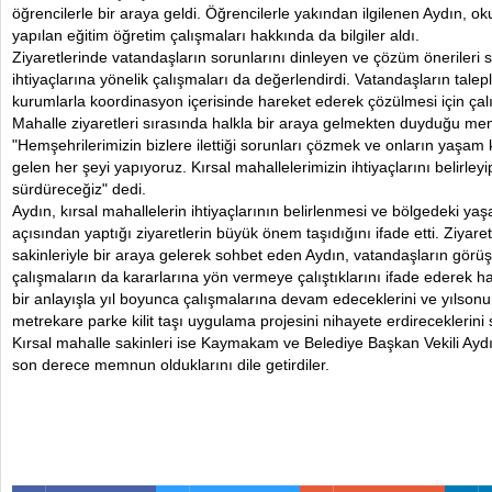
öğrencilerle bir araya geldi. Öğrencilerle yakından ilgilenen Aydın,
yapılan eğitim öğretim çalışmaları hakkında da bilgiler aldı.
Ziyaretlerinde vatandaşların sorunlarını dinleyen ve çözüm önerileri 
ihtiyaçlarına yönelik çalışmaları da değerlendirdi. Vatandaşların talepler
kurumlarla koordinasyon içerisinde hareket ederek çözülmesi için çal
Mahalle ziyaretleri sırasında halkla bir araya gelmekten duyduğu mem
"Hemşehrilerimizin bizlere ilettiği sorunları çözmek ve onların yaşam k
gelen her şeyi yapıyoruz. Kırsal mahallelerimizin ihtiyaçlarını belirle
sürdüreceğiz" dedi.
Aydın, kırsal mahallelerin ihtiyaçlarının belirlenmesi ve bölgedeki yaş
açısından yaptığı ziyaretlerin büyük önem taşıdığını ifade etti. Ziyare
sakinleriyle bir araya gelerek sohbet eden Aydın, vatandaşların görüş 
çalışmaların da kararlarına yön vermeye çalıştıklarını ifade ederek ha
bir anlayışla yıl boyunca çalışmalarına devam edeceklerini ve yılso
metrekare parke kilit taşı uygulama projesini nihayete erdireceklerini 
Kırsal mahalle sakinleri ise Kaymakam ve Belediye Başkan Vekili Aydı
son derece memnun olduklarını dile getirdiler.