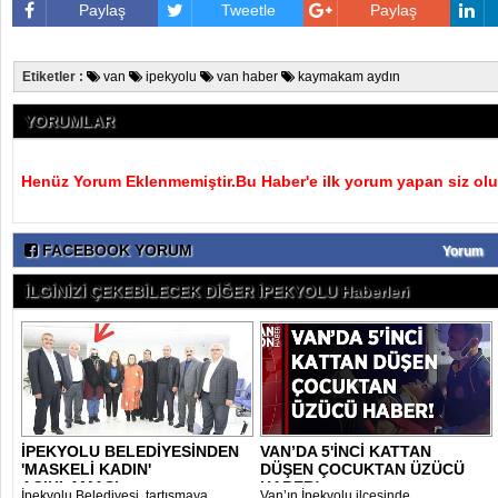
Paylaş
Tweetle
Paylaş
Etiketler :
van
ipekyolu
van haber
kaymakam aydın
YORUMLAR
Henüz Yorum Eklenmemiştir.Bu Haber'e ilk yorum yapan siz olu
FACEBOOK YORUM
Yorum
İLGİNİZİ ÇEKEBİLECEK DİĞER İPEKYOLU Haberleri
İPEKYOLU BELEDİYESİNDEN
VAN’DA 5'İNCİ KATTAN
'MASKELİ KADIN'
DÜŞEN ÇOCUKTAN ÜZÜCÜ
AÇIKLAMASI
HABER!
İpekyolu Belediyesi, tartışmaya
Van’ın İpekyolu ilçesinde