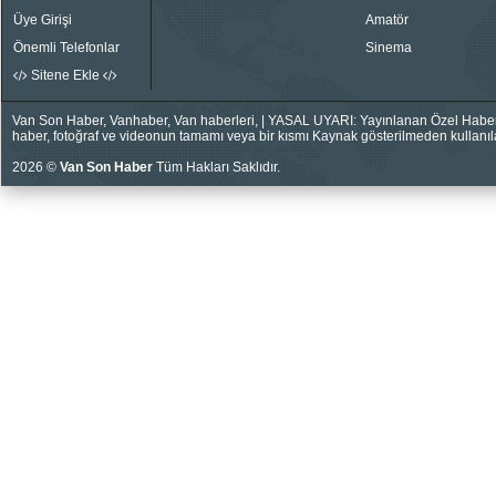
Üye Girişi
Amatör
Önemli Telefonlar
Sinema
Sitene Ekle
Van Son Haber, Vanhaber, Van haberleri, | YASAL UYARI: Yayınlanan Özel Haberler
haber, fotoğraf ve videonun tamamı veya bir kısmı Kaynak gösterilmeden kullanıla
2026 ©
Van Son Haber
Tüm Hakları Saklıdır.