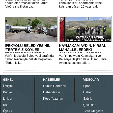
neden olan 'maske takan kadın'
konakladıkları apartmanın 5'inci
fotoğrafına ilişkin ya..
katından düşen 15 yaşındak..
İPEKYOLU BELEDİYESİNİN
KAYMAKAM AYDIN, KIRSAL
‘TERTEMİZ KÖYLER’
MAHALLELERDEKİ
PROJESİ DEVAM EDİYO..
ÇALIŞMALARI İNCELEDİ..
Van’ın İpekyolu Belediyesi tarafından
Van’ın İpekyolu Kaymakamı ve
bahar sezonuyla birlikte başlatılan
Belediye Başkan Vekili İhsan Emre
"Tertemiz K..
Aydın, kırsal mahallel..
GENEL
HABERLER
VİDEOLAR
İletişim
Günün Haberleri
Spor
Künye
Haber Arşivi
Haber
Linkler
Köşe Yazarları
Sağlık
Rss
Çocuklar
Üye Ol
Tv ve Magazin